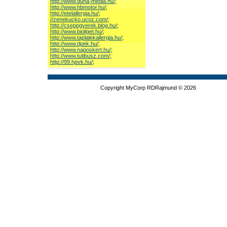
http://www.duna-media.hu/
;
http://www.hbmotor.hu/
;
http://etelallergia.hu/
;
//zenekucko.ucoz.com/
;
http://cseppgyerek.blog.hu/
;
http://www.bioliget.hu/
;
http://www.taplalekallergia.hu/
;
http://www.dpek.hu/
;
http://www.naposkert.hu/
;
http://www.tutibusz.com/
;
http://99.hpvk.hu/
;
Copyright MyCorp RDRajmund © 2026