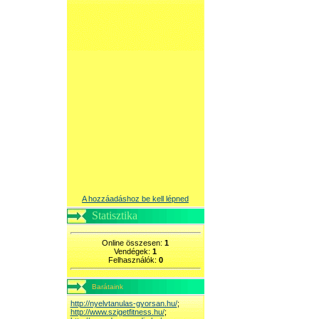
A hozzáadáshoz be kell lépned
Statisztika
Online összesen:
1
Vendégek:
1
Felhasználók:
0
Barátaink
http://nyelvtanulas-gyorsan.hu/
;
http://www.szigetfitness.hu/
;