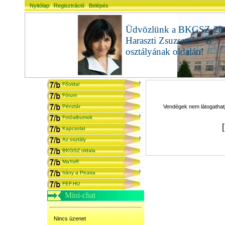
Nyitólap
|
Regisztráció
|
Belépés
Üdvözlünk a BKGSZ-20
Haraszti Zsuzsanna "B"
osztályának oldalán!
admi
Főoldal
Fórum
Pénztár
Vendégek nem látogathatjá
Fotóalbumok
Kapcsolat
Az osztály
BKGSZ oldala
MaYoR
Irány a Picasa
FEF.HU
Mini-chat