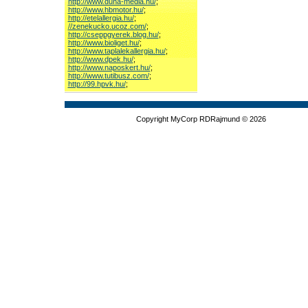
http://www.duna-media.hu/
;
http://www.hbmotor.hu/
;
http://etelallergia.hu/
;
//zenekucko.ucoz.com/
;
http://cseppgyerek.blog.hu/
;
http://www.bioliget.hu/
;
http://www.taplalekallergia.hu/
;
http://www.dpek.hu/
;
http://www.naposkert.hu/
;
http://www.tutibusz.com/
;
http://99.hpvk.hu/
;
Copyright MyCorp RDRajmund © 2026