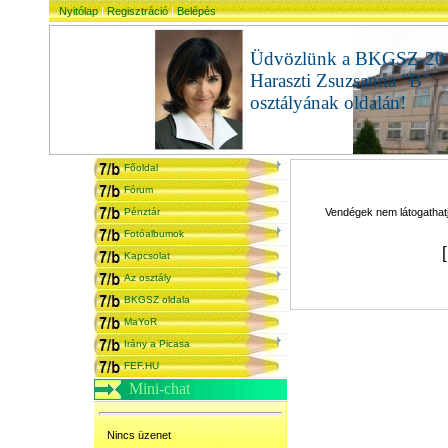
Nyitólap
|
Regisztráció
|
Belépés
Üdvözlünk a BKGSZ-20
Haraszti Zsuzsanna "B"
osztályának oldalán!
admi
Főoldal
Fórum
Pénztár
Vendégek nem látogathatjá
Fotóalbumok
Kapcsolat
Az osztály
BKGSZ oldala
MaYoR
Irány a Picasa
FEF.HU
Mini-chat