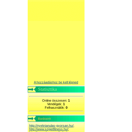
A hozzáadáshoz be kell lépned
Statisztika
Online összesen:
1
Vendégek:
1
Felhasználók:
0
Barátaink
http://nyelvtanulas-gyorsan.hu/
;
http://www.szigetfitness.hu/
;