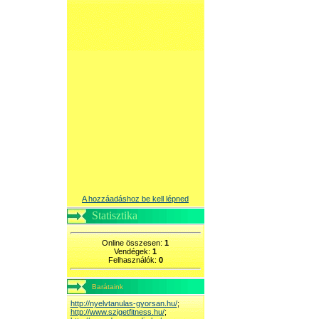
A hozzáadáshoz be kell lépned
Statisztika
Online összesen:
1
Vendégek:
1
Felhasználók:
0
Barátaink
http://nyelvtanulas-gyorsan.hu/
;
http://www.szigetfitness.hu/
;