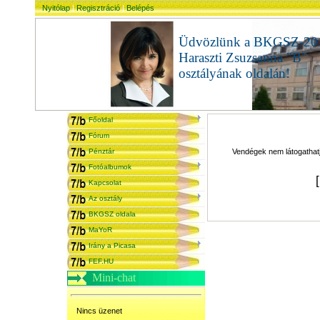
Nyitólap
|
Regisztráció
|
Belépés
Üdvözlünk a BKGSZ-20
Haraszti Zsuzsanna "B"
osztályának oldalán!
admi
Főoldal
Fórum
Pénztár
Vendégek nem látogathatjá
Fotóalbumok
Kapcsolat
Az osztály
BKGSZ oldala
MaYoR
Irány a Picasa
FEF.HU
Mini-chat