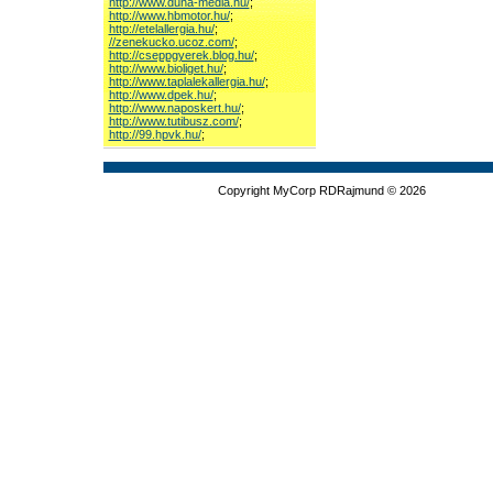
http://www.duna-media.hu/
;
http://www.hbmotor.hu/
;
http://etelallergia.hu/
;
//zenekucko.ucoz.com/
;
http://cseppgyerek.blog.hu/
;
http://www.bioliget.hu/
;
http://www.taplalekallergia.hu/
;
http://www.dpek.hu/
;
http://www.naposkert.hu/
;
http://www.tutibusz.com/
;
http://99.hpvk.hu/
;
Copyright MyCorp RDRajmund © 2026