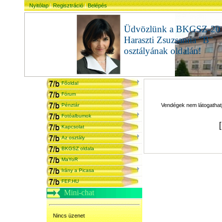
Nyitólap
|
Regisztráció
|
Belépés
Üdvözlünk a BKGSZ-20
Haraszti Zsuzsanna "B"
osztályának oldalán!
admi
Főoldal
Fórum
Pénztár
Vendégek nem látogathatjá
Fotóalbumok
Kapcsolat
Az osztály
BKGSZ oldala
MaYoR
Irány a Picasa
FEF.HU
Mini-chat