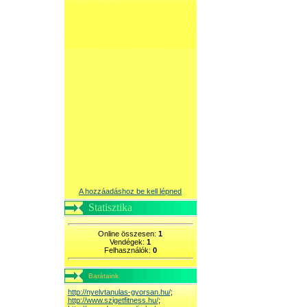
A hozzáadáshoz be kell lépned
Statisztika
Online összesen:
1
Vendégek:
1
Felhasználók:
0
Barátaink
http://nyelvtanulas-gyorsan.hu/
;
http://www.szigetfitness.hu/
;