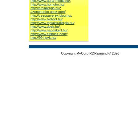
http://www.duna-media.hu/
;
http://www.hbmotor.hu/
;
http://etelallergia.hu/
;
//zenekucko.ucoz.com/
;
http://cseppgyerek.blog.hu/
;
http://www.bioliget.hu/
;
http://www.taplalekallergia.hu/
;
http://www.dpek.hu/
;
http://www.naposkert.hu/
;
http://www.tutibusz.com/
;
http://99.hpvk.hu/
;
Copyright MyCorp RDRajmund © 2026