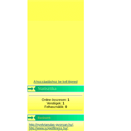
A hozzáadáshoz be kell lépned
Statisztika
Online összesen:
1
Vendégek:
1
Felhasználók:
0
Barátaink
http://nyelvtanulas-gyorsan.hu/
;
http://www.szigetfitness.hu/
;