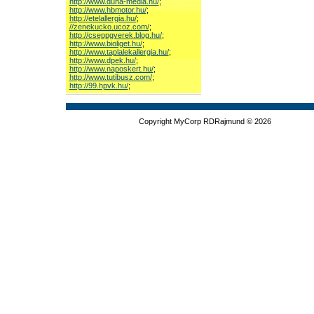
http://www.duna-media.hu/
;
http://www.hbmotor.hu/
;
http://etelallergia.hu/
;
//zenekucko.ucoz.com/
;
http://cseppgyerek.blog.hu/
;
http://www.bioliget.hu/
;
http://www.taplalekallergia.hu/
;
http://www.dpek.hu/
;
http://www.naposkert.hu/
;
http://www.tutibusz.com/
;
http://99.hpvk.hu/
;
Copyright MyCorp RDRajmund © 2026