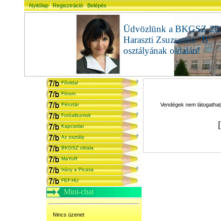
Nyitólap
|
Regisztráció
|
Belépés
Üdvözlünk a BKGSZ-20
Haraszti Zsuzsanna "B"
osztályának oldalán!
admi
Főoldal
Fórum
Pénztár
Vendégek nem látogathatjá
Fotóalbumok
Kapcsolat
Az osztály
BKGSZ oldala
MaYoR
Irány a Picasa
FEF.HU
Mini-chat