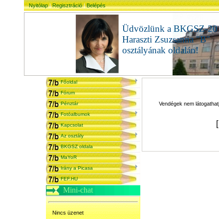
Nyitólap
|
Regisztráció
|
Belépés
Üdvözlünk a BKGSZ-20
Haraszti Zsuzsanna "B"
osztályának oldalán!
admi
Főoldal
Fórum
Pénztár
Vendégek nem látogathatjá
Fotóalbumok
Kapcsolat
Az osztály
BKGSZ oldala
MaYoR
Irány a Picasa
FEF.HU
Mini-chat