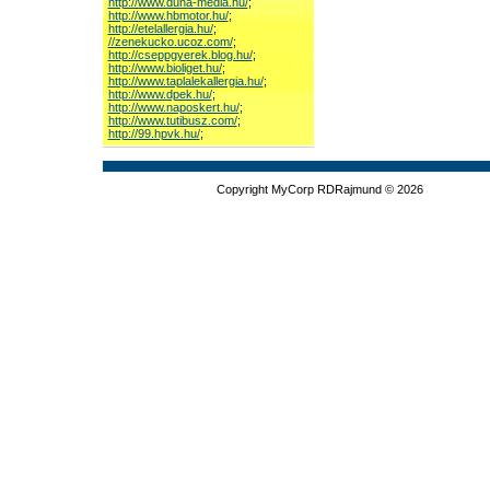
http://www.duna-media.hu/
;
http://www.hbmotor.hu/
;
http://etelallergia.hu/
;
//zenekucko.ucoz.com/
;
http://cseppgyerek.blog.hu/
;
http://www.bioliget.hu/
;
http://www.taplalekallergia.hu/
;
http://www.dpek.hu/
;
http://www.naposkert.hu/
;
http://www.tutibusz.com/
;
http://99.hpvk.hu/
;
Copyright MyCorp RDRajmund © 2026