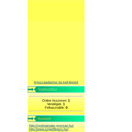
A hozzáadáshoz be kell lépned
Statisztika
Online összesen:
1
Vendégek:
1
Felhasználók:
0
Barátaink
http://nyelvtanulas-gyorsan.hu/
;
http://www.szigetfitness.hu/
;