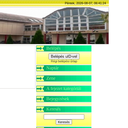
Péntek, 2026-08-07, 06:41:24
Belépés
Belépés uID-vel
Régi belépési űrlap
Naptár
Zene
A fejezet kategóriái
Bejegyzések
Keresés