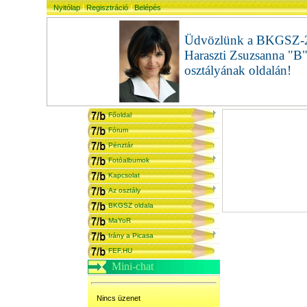
Nyitólap
|
Regisztráció
|
Belépés
Üdvözlünk a BKGSZ-
Haraszti Zsuzsanna "B
osztályának oldalán!
admi
Főoldal
Fórum
Pénztár
Fotóalbumok
Kapcsolat
Az osztály
BKGSZ oldala
MaYoR
Irány a Picasa
FEF.HU
Mini-chat