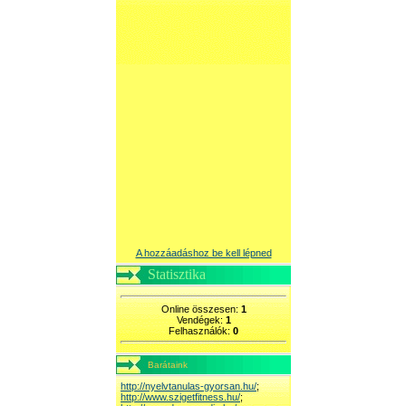
A hozzáadáshoz be kell lépned
Statisztika
Online összesen:
1
Vendégek:
1
Felhasználók:
0
Barátaink
http://nyelvtanulas-gyorsan.hu/
;
http://www.szigetfitness.hu/
;